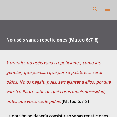
Ir al contenido principal
No uséis vanas repeticiones (Mateo 6:7-8)
Y orando, no uséis vanas repeticiones, como los
gentiles, que piensan que por su palabrería serán
oídos. No os hagáis, pues, semejantes a ellos; porque
vuestro Padre sabe de qué cosas tenéis necesidad,
antes que vosotros le pidáis
(Mateo 6:7-8)
La oración no debería consistir en vanas repeticiones.