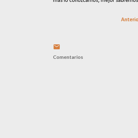
más lo conozcamos, mejor sabremos
Anteri
Comentarios