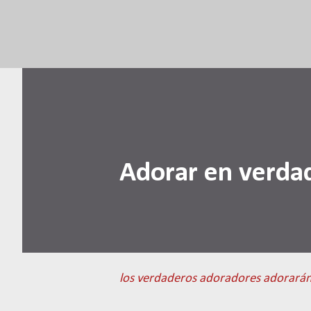
Adorar en verdad
los verdaderos adoradores adorará