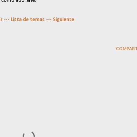
 cómo adorarle.
or
--- Lista de temas
--- Siguiente
COMPART