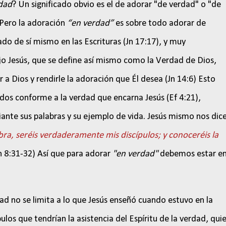
dad
? Un significado obvio es el de adorar "de verdad" o "de
. Pero la adoración
“en verdad”
es sobre todo adorar de
do de sí mismo en las Escrituras (Jn 17:17), y muy
jo Jesús, que se define así mismo como la Verdad de Dios,
a Dios y rendirle la adoración que Él desea (Jn 14:6) Esto
os conforme a la verdad que encarna Jesús (Ef 4:21),
nte sus palabras y su ejemplo de vida. Jesús mismo nos dice
ra, seréis verdaderamente mis discípulos; y conoceréis la
n 8:31-32) Así que para adorar
"en verdad"
debemos estar e
.
ad no se limita a lo que Jesús enseñó cuando estuvo en la
ulos que tendrían la asistencia del Espíritu de la verdad, qui